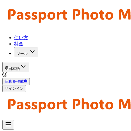
使い方
料金
ツール
日本語
写真を作成
サインイン