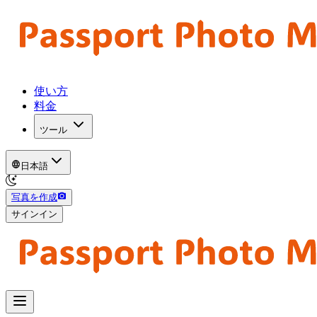
使い方
料金
ツール
日本語
写真を作成
サインイン