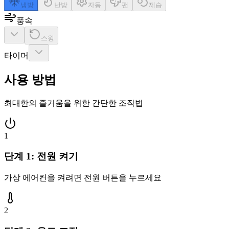
냉방
난방
자동
팬
제습
풍속
스윙
타이머
사용 방법
최대한의 즐거움을 위한 간단한 조작법
1
단계 1: 전원 켜기
가상 에어컨을 켜려면 전원 버튼을 누르세요
2